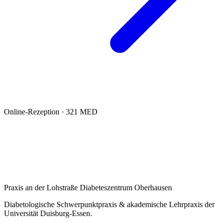
Lieber anrufen
Online-Rezeption · 321 MED
Rund um die Uhr für Sie geöffnet.
Termine buchen
Rezepte anfordern
Nachrichten & Kontakt
Sie finden uns jederzeit unten rechts in der Ecke ↘
Praxis an der Lohstraße
Diabeteszentrum Oberhausen
Diabetologische Schwerpunktpraxis & akademische Lehrpraxis der
Universität Duisburg-Essen.